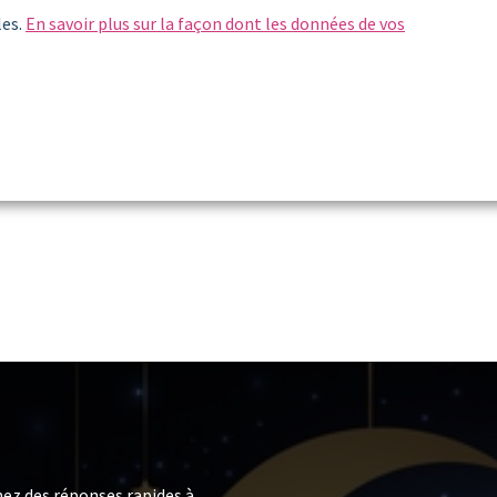
les.
En savoir plus sur la façon dont les données de vos
ez des réponses rapides à