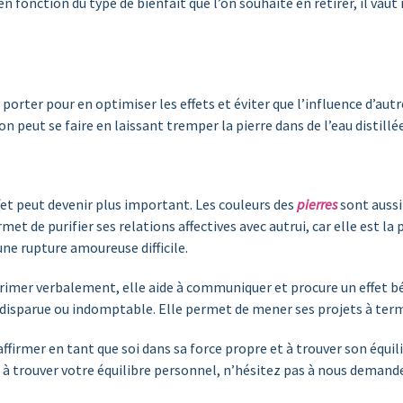
n fonction du type de bienfait que l’on souhaite en retirer, il vaut
 la porter pour en optimiser les effets et éviter que l’influence d’a
n peut se faire en laissant tremper la pierre dans de l’eau distillée
ffet peut devenir plus important. Les couleurs des
pierres
sont aussi
et de purifier ses relations affectives avec autrui, car elle est la 
une rupture amoureuse difficile.
xprimer verbalement, elle aide à communiquer et procure un effet b
est disparue ou indomptable. Elle permet de mener ses projets à ter
’affirmer en tant que soi dans sa force propre et à trouver son équil
 à trouver votre équilibre personnel, n’hésitez pas à nous demande