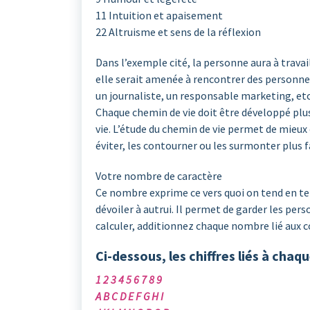
11 Intuition et apaisement
22 Altruisme et sens de la réflexion
Dans l’exemple cité, la personne aura à trava
elle serait amenée à rencontrer des personnes
un journaliste, un responsable marketing, etc
Chaque chemin de vie doit être développé plus
vie. L’étude du chemin de vie permet de mieux
éviter, les contourner ou les surmonter plus 
Votre nombre de caractère
Ce nombre exprime ce vers quoi on tend en term
dévoiler à autrui. Il permet de garder les per
calculer, additionnez chaque nombre lié aux
Ci-dessous, les chiffres liés à chaqu
1 2 3 4 5 6 7 8 9
A B C D E F G H I