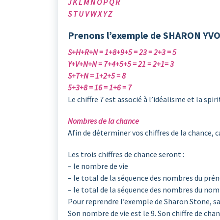
J K L M N O P Q R
S T U V W X Y Z
Prenons l’exemple de SHARON YVON
S+H+R+N = 1+8+9+5 = 23 = 2+3 = 5
Y+V+N+N = 7+4+5+5 = 21 = 2+1= 3
S+T+N = 1+2+5 = 8
5+3+8 = 16 = 1+6 = 7
Le chiffre 7 est associé à l’idéalisme et la spiri
Nombres de la chance
Afin de déterminer vos chiffres de la chance
Les trois chiffres de chance seront :
– le nombre de vie
– le total de la séquence des nombres du pr
– le total de la séquence des nombres du nom 
Pour reprendre l’exemple de Sharon Stone, sa 
Son nombre de vie est le 9. Son chiffre de chan