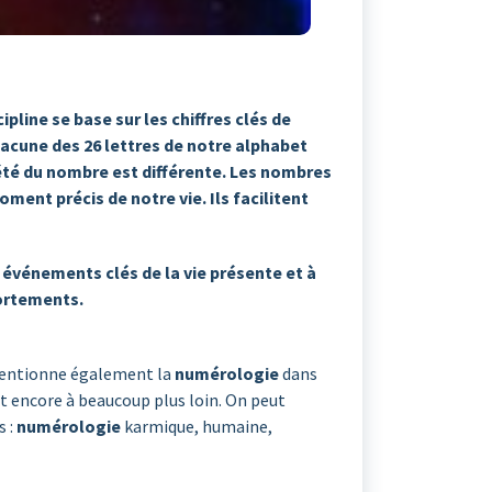
pline se base sur les chiffres clés de
hacune des 26 lettres de notre alphabet
iété du nombre est différente. Les nombres
ent précis de notre vie. Ils facilitent
événements clés de la vie présente et à
portements.
e mentionne également la
numérologie
dans
nt encore à beaucoup plus loin. On peut
s :
numérologie
karmique, humaine,