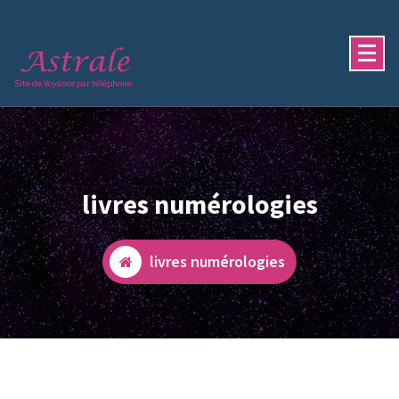
Aller
au
contenu
Site de Voyance par téléphone
livres numérologies
livres numérologies