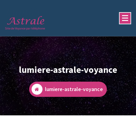
Aller
au
contenu
Site de Voyance par téléphone
lumiere-astrale-voyance
lumiere-astrale-voyance