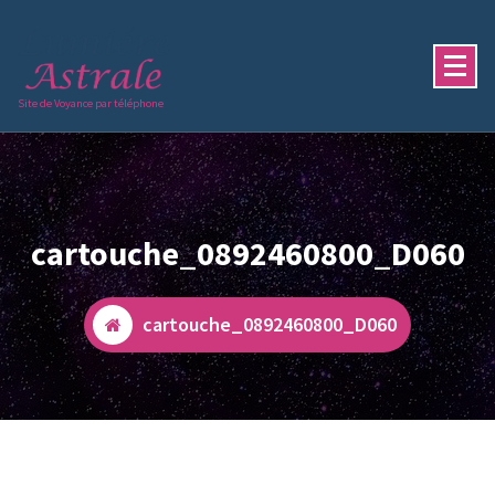
Aller
au
contenu
Site de Voyance par téléphone
cartouche_0892460800_D060
cartouche_0892460800_D060