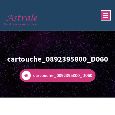
Aller
au
contenu
Site de Voyance par téléphone
cartouche_0892395800_D060
cartouche_0892395800_D060