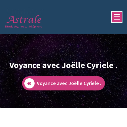
Aller
au
contenu
Site de Voyance par téléphone
Voyance avec Joëlle Cyriele .
Voyance avec Joëlle Cyriele .