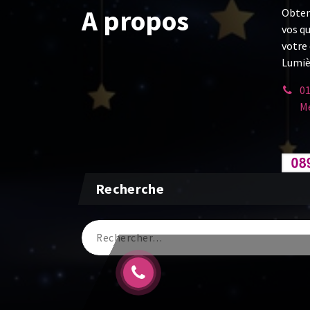
A propos
Obten
vos q
votre 
Lumiè
01
Me
Recherche
Recherche
pour :