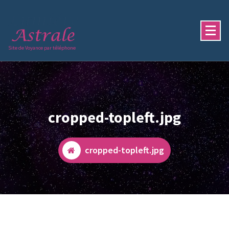
Aller
au
contenu
Site de Voyance par téléphone
cropped-topleft.jpg
cropped-topleft.jpg